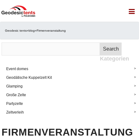
Geodesic tents
»
blog
»
Firmenveranstaltung
Suche
Search
nach:
Kategorien
Event domes
Geodätische Kuppelzelt Kit
Glamping
Große Zelte
Partyzelte
Zeltverleih
FIRMENVERANSTALTUNG