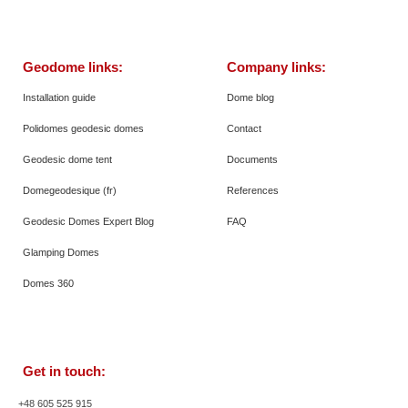
Geodome links:
Company links:
Installation guide
Dome blog
Polidomes geodesic domes
Contact
Geodesic dome tent
Documents
Domegeodesique (fr)
References
Geodesic Domes Expert Blog
FAQ
Glamping Domes
Domes 360
Get in touch:
+48 605 525 915